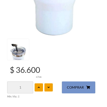
$ 36.600
c/iva
COMPRAR
Min. Vta.: 1