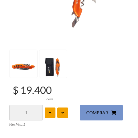
$ 19.400
c/iva
COMPRAR
Min. Vta.: 1