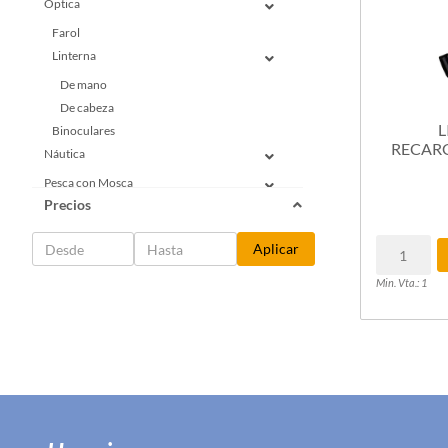
Óptica
Farol
Linterna
De mano
De cabeza
L
Binoculares
RECARG
Náutica
Pesca con Mosca
Precios
Indumentaria
Varios gimnasia
Aplicar
Jardineria
Min. Vta.: 1