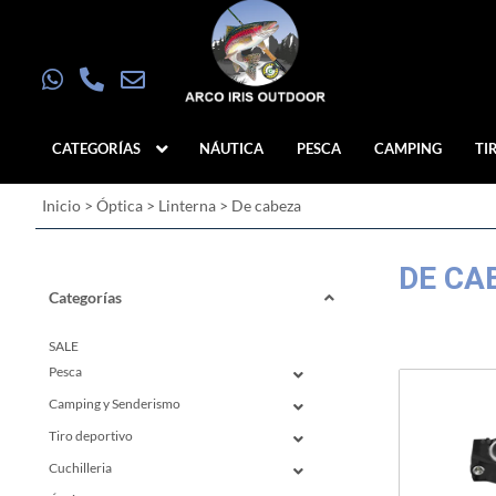
CATEGORÍAS
NÁUTICA
PESCA
CAMPING
TI
Inicio
>
Óptica
>
Linterna
>
De cabeza
DE CA
Categorías
SALE
Pesca
Camping y Senderismo
Tiro deportivo
Cuchilleria