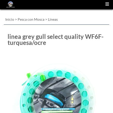
(
0
)
Inicio
>
Pesca con Mosca
>
Lineas
linea grey gull select quality WF6F-
turquesa/ocre