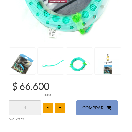
$ 66.600
c/iva
COMPRAR
Min. Vta.: 1