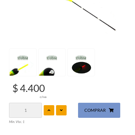
$ 4.400
c/iva
COMPRAR
Min. Vta.: 1