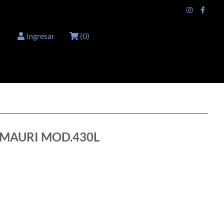
Ingresar
(
0
)
 MAURI MOD.430L