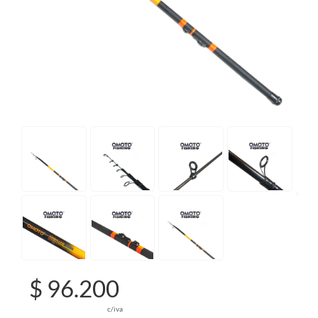
$ 96.200
c/iva