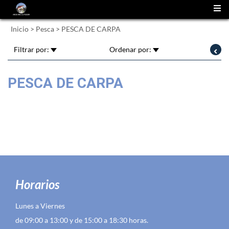
(
0
)
Inicio
>
Pesca
>
PESCA DE CARPA
Filtrar por:
Ordenar por:
PESCA DE CARPA
Horarios
Lunes a Viernes
de 09:00 a 13:00 y de 15:00 a 18:30 horas.