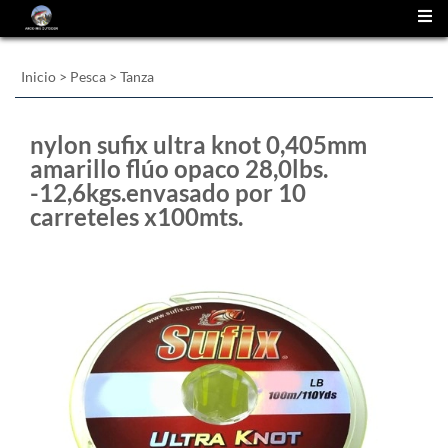
(
0
)
Inicio
>
Pesca
>
Tanza
nylon sufix ultra knot 0,405mm
amarillo flúo opaco 28,0lbs.
-12,6kgs.envasado por 10
carreteles x100mts.