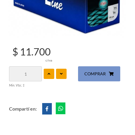
$ 11.700
c/iva
COMPRAR
Min. Vta.: 1
Compartí en: