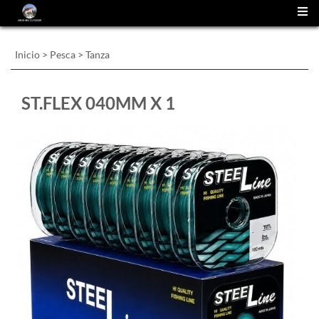
(
0
)
Inicio
>
Pesca
>
Tanza
ST.FLEX 040MM X 1