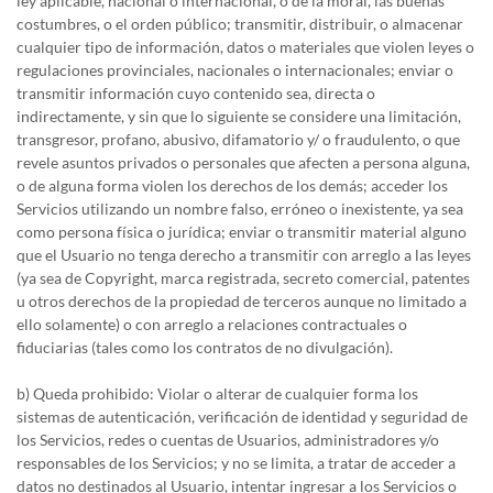
ley aplicable, nacional o internacional, o de la moral, las buenas
costumbres, o el orden público; transmitir, distribuir, o almacenar
cualquier tipo de información, datos o materiales que violen leyes o
regulaciones provinciales, nacionales o internacionales; enviar o
transmitir información cuyo contenido sea, directa o
indirectamente, y sin que lo siguiente se considere una limitación,
transgresor, profano, abusivo, difamatorio y/ o fraudulento, o que
revele asuntos privados o personales que afecten a persona alguna,
o de alguna forma violen los derechos de los demás; acceder los
Servicios utilizando un nombre falso, erróneo o inexistente, ya sea
como persona física o jurídica; enviar o transmitir material alguno
que el Usuario no tenga derecho a transmitir con arreglo a las leyes
(ya sea de Copyright, marca registrada, secreto comercial, patentes
u otros derechos de la propiedad de terceros aunque no limitado a
ello solamente) o con arreglo a relaciones contractuales o
fiduciarias (tales como los contratos de no divulgación).
b) Queda prohibido: Violar o alterar de cualquier forma los
sistemas de autenticación, verificación de identidad y seguridad de
los Servicios, redes o cuentas de Usuarios, administradores y/o
responsables de los Servicios; y no se limita, a tratar de acceder a
datos no destinados al Usuario, intentar ingresar a los Servicios o