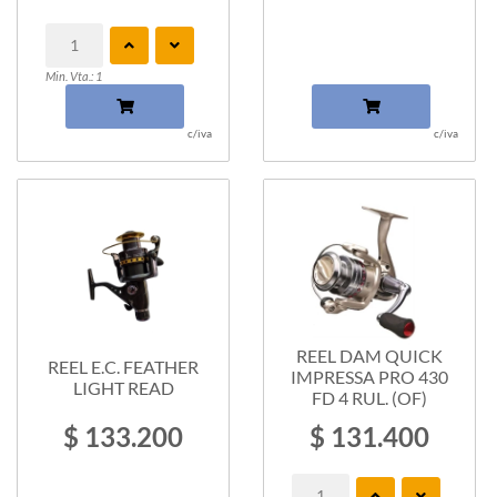
Min. Vta.: 1
c/iva
c/iva
REEL DAM QUICK
REEL E.C. FEATHER
IMPRESSA PRO 430
LIGHT READ
FD 4 RUL. (OF)
$ 133.200
$ 131.400