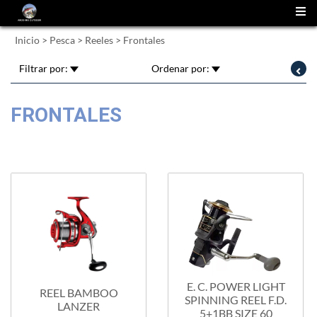
(
0
)
Inicio
>
Pesca
>
Reeles
>
Frontales
Filtrar por:
Ordenar por:
FRONTALES
E. C. POWER LIGHT
REEL BAMBOO
SPINNING REEL F.D.
LANZER
5+1BB SIZE 60