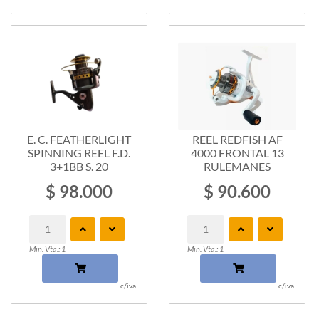
E. C. FEATHERLIGHT
REEL REDFISH AF
SPINNING REEL F.D.
4000 FRONTAL 13
3+1BB S. 20
RULEMANES
$ 98.000
$ 90.600
Min. Vta.: 1
Min. Vta.: 1
c/iva
c/iva