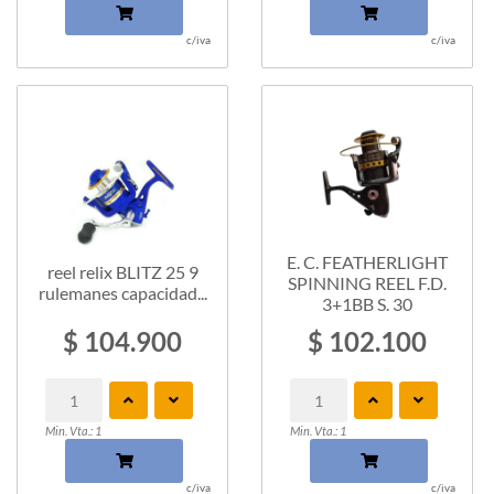
c/iva
c/iva
E. C. FEATHERLIGHT
reel relix BLITZ 25 9
SPINNING REEL F.D.
rulemanes capacidad...
3+1BB S. 30
$ 104.900
$ 102.100
Min. Vta.: 1
Min. Vta.: 1
c/iva
c/iva